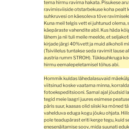
tema hirmu ravima hakata. Pisukese arut
ravimisviiside otstarbekuse koha pealt l
suhkruvesi on käesoleva tõve ravimise
Kuna meil telgis vett ei juhtunud olema, s
käepäraste vahendite abil. Kus häda kõi
lähem ja nii tuli meile meelde, et seljako
kirjade järgi 40%vett ja muid alkoholi mi
(Tsiviilelus tuntakse seda ravimit lause al
austria rumm STROH). Tükksuhkruga koos
hirmu eemalepeletamisel tõhus abi.
Hommik kuldas lähedalasuvaid mäekülgi 
viitsinud koske vaatama minna, korralda
fotoekspeditsiooni. Samal ajal jõudsid la
tegid meie laagri juures esimese peatu
päris suur, kaasas olid siiski ka mõned 
vahelduva eduga kogu jõuku ohjata. Hil
pole teadupärast eriti kerge tegu, kuid 
enesenäitamise soov, mida suunati edukal