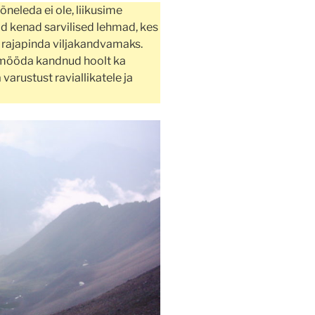
õneleda ei ole, liikusime
lid kenad sarvilised lehmad, kes
rajapinda viljakandvamaks.
umööda kandnud hoolt ka
varustust raviallikatele ja