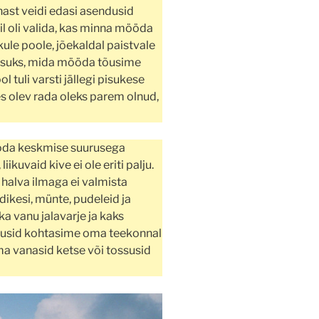
ast veidi edasi asendusid
l oli valida, kas minna mööda
le poole, jõekaldal paistvale
kasuks, mida mööda tõusime
l tuli varsti jällegi pisukese
s olev rada oleks parem olnud,
öda keskmise suurusega
ikuvaid kive ei ole eriti palju.
 halva ilmaga ei valmista
dikesi, münte, pudeleid ja
ka vanu jalavarje ja kaks
arjusid kohtasime oma teekonnal
oma vanasid ketse või tossusid