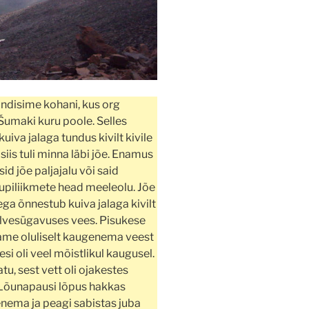
õndisime kohani, kus org
Šumaki kuru poole. Selles
uiva jalaga tundus kivilt kivile
is tuli minna läbi jõe. Enamus
sid jõe paljajalu või said
rupiliikmete head meeleolu. Jõe
ga õnnestub kuiva jalaga kivilt
põlvesügavuses vees. Pisukese
kkame oluliselt kaugenema veest
si oli veel mõistlikul kaugusel.
atu, sest vett oli ojakestes
. Lõunapausi lõpus hakkas
nema ja peagi sabistas juba