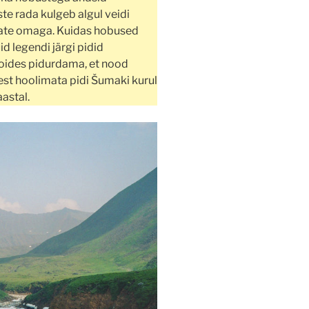
e rada kulgeb algul veidi
kajate omaga. Kuidas hobused
id legendi järgi pidid
oides pidurdama, et nood
lest hoolimata pidi Šumaki kurul
aastal.