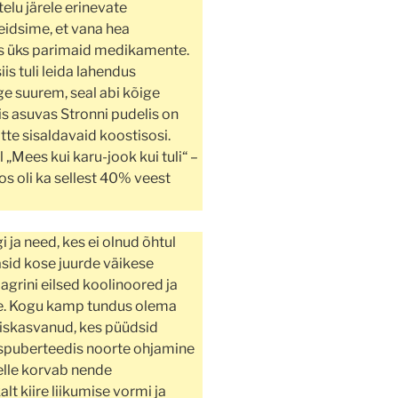
elu järele erinevate
eidsime, et vana hea
ks üks parimaid medikamente.
iis tuli leida lahendus
ge suurem, seal abi kõige
tis asuvas Stronni pudelis on
tte sisaldavaid koostisosi.
l „Mees kui karu-jook kui tuli“ –
 oli ka sellest 40% veest
ja need, kes ei olnud õhtul
sid kose juurde väikese
agrini eilsed koolinoored ja
se. Kogu kamp tundus olema
täiskasvanud, kes püüdsid
ispuberteedis noorte ohjamine
selle korvab nende
t kiire liikumise vormi ja