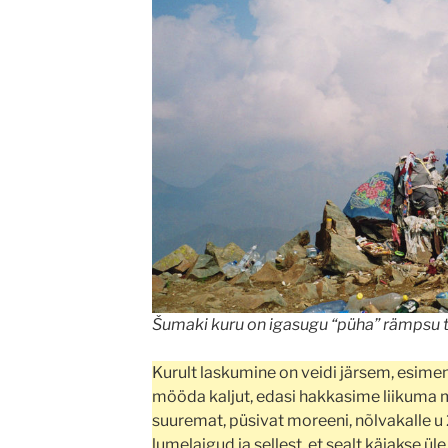
Šumaki kuru on igasugu “püha” rämpsu t
Kurult laskumine on veidi järsem, esim
mööda kaljut, edasi hakkasime liikuma
suuremat, püsivat moreeni, nõlvakalle u 
lumelaigud ja sellest, et sealt käiakse ü