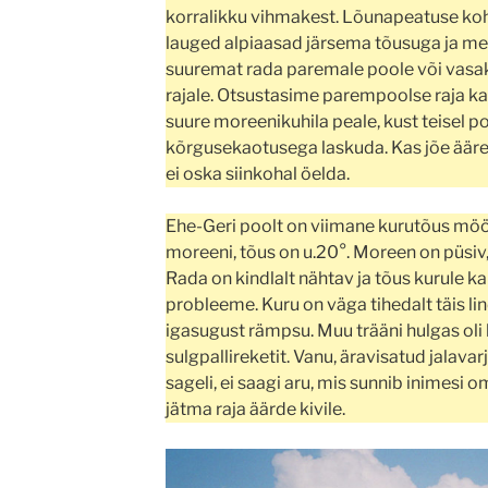
korralikku vihmakest. Lõunapeatuse koh
lauged alpiaasad järsema tõusuga ja mei
suuremat rada paremale poole või vasaku
rajale. Otsustasime parempoolse raja 
suure moreenikuhila peale, kust teisel poo
kõrgusekaotusega laskuda. Kas jõe ääre
ei oska siinkohal öelda.
Ehe-Geri poolt on viimane kurutõus mö
moreeni, tõus on u.20°. Moreen on püsiv, li
Rada on kindlalt nähtav ja tõus kurule ka
probleeme. Kuru on väga tihedalt täis lin
igasugust rämpsu. Muu trääni hulgas oli 
sulgpallireketit. Vanu, äravisatud jalav
sageli, ei saagi aru, mis sunnib inimesi 
jätma raja äärde kivile.