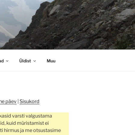
ad
Üldist
Muu
ne päev
|
Sisukord
asid varsti valgustama
d, kuid müristamist ei
iti hirmus ja me otsustasime