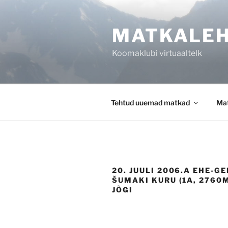
Skip
to
MATKALE
content
Koomaklubi virtuaaltelk
Tehtud uuemad matkad
Mat
20. JUULI 2006.A EHE-GE
ŠUMAKI KURU (1A, 2760
JÕGI