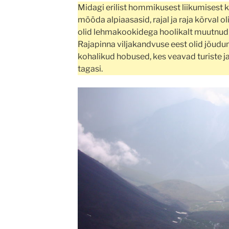
Midagi erilist hommikusest liikumisest k
mööda alpiaasasid, rajal ja raja kõrval o
olid lehmakookidega hoolikalt muutnud 
Rajapinna viljakandvuse eest olid jõud
kohalikud hobused, kes veavad turiste ja 
tagasi.