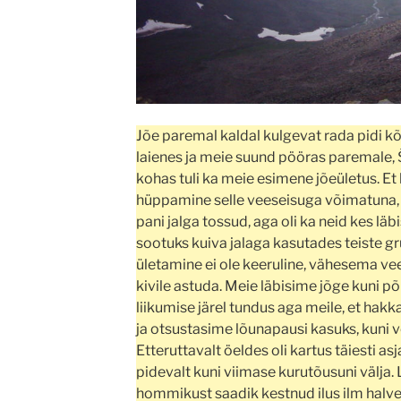
Jõe paremal kaldal kulgevat rada pidi k
laienes ja meie suund pööras paremale, 
kohas tuli ka meie esimene jõeületus. Et k
hüppamine selle veeseisuga võimatuna, si
pani jalga tossud, aga oli ka neid kes läbi
sootuks kuiva jalaga kasutades teiste g
ületamine ei ole keeruline, vähesema vee
kivile astuda. Meie läbisime jõge kuni 
liikumise järel tundus aga meile, et ha
ja otsustasime lõunapausi kasuks, kuni ve
Etteruttavalt öeldes oli kartus täiesti asj
pidevalt kuni viimase kurutõusuni välja
hommikust saadik kestnud ilus ilm halve