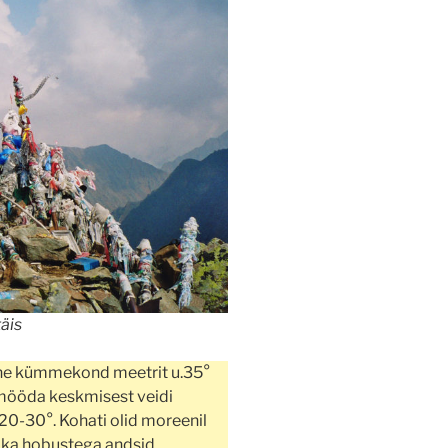
äis
ene kümmekond meetrit u.35°
 mööda keskmisest veidi
20-30°. Kohati olid moreenil
le ka hobustega andsid