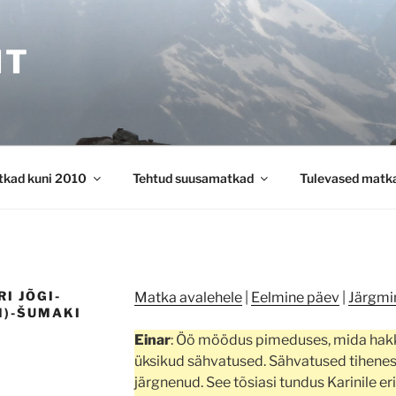
HT
kad kuni 2010
Tehtud suusamatkad
Tulevased matk
RI JÕGI-
Matka avalehele
|
Eelmine päev
|
Järgmi
M)-ŠUMAKI
Einar
: Öö möödus pimeduses, mida hakk
üksikud sähvatused. Sähvatused tihenesi
järgnenud. See tõsiasi tundus Karinile er