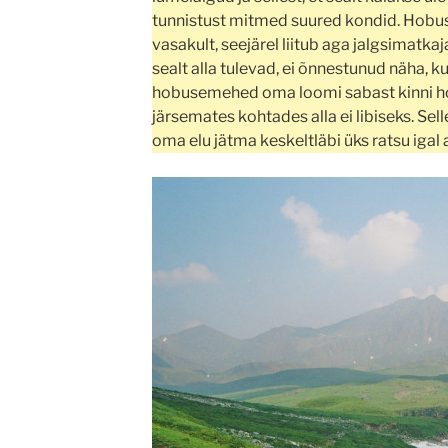
tunnistust mitmed suured kondid. Hobust
vasakult, seejärel liitub aga jalgsimat
sealt alla tulevad, ei õnnestunud näha, ku
hobusemehed oma loomi sabast kinni h
järsemates kohtades alla ei libiseks. Sel
oma elu jätma keskeltläbi üks ratsu igal 